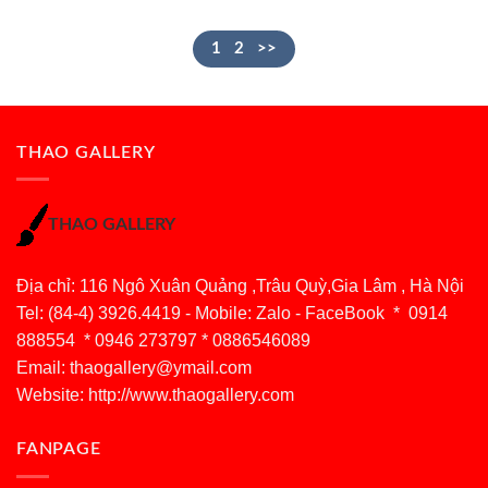
1
2
>>
THAO GALLERY
THAO GALLERY
Địa chỉ: 116 Ngô Xuân Quảng ,Trâu Quỳ,Gia Lâm , Hà Nội
Tel: (84-4) 3926.4419 - Mobile: Zalo - FaceBook * 0914
888554 * 0946 273797 * 0886546089
Email:
thaogallery@ymail.com
Website: http://www.thaogallery.com
FANPAGE