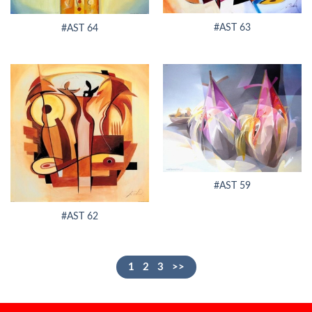
#AST 63
#AST 64
#AST 59
#AST 62
1
2
3
>>