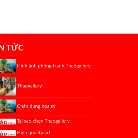
IN TỨC
Hình ảnh phòng tranh Thaogallery
Thaogallery
Chân dung họa sỹ
Tại sao chọn Thaogallery
High quality art