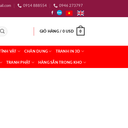
ail.com
0914 888554
0946 273797
0
GIỎ HÀNG /
0
USD
TĨNH VẬT
CHÂN DUNG
TRANH IN 3D
TRANH PHẬT
HÀNG SẴN TRONG KHO