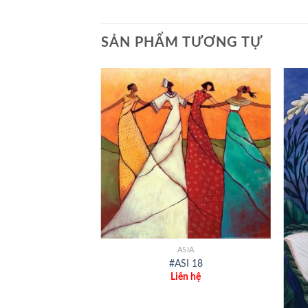
SẢN PHẨM TƯƠNG TỰ
+
SIA
ASIA
ST 64
#ASI 18
ên hệ
Liên hệ
+