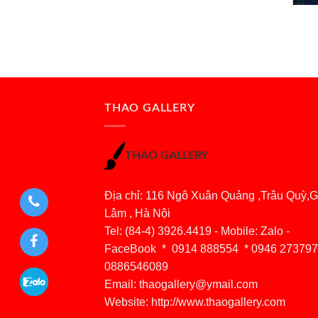
THAO GALLERY
THAO GALLERY
Địa chỉ: 116 Ngô Xuân Quảng ,Trâu Quỳ,G
Lâm , Hà Nội
Tel: (84-4) 3926.4419 - Mobile: Zalo -
FaceBook * 0914 888554 * 0946 273797
0886546089
Email:
thaogallery@ymail.com
Website: http://www.thaogallery.com