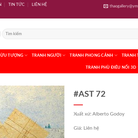
N
TIN TỨC
LIÊN HỆ
thaogallery@ym
RỪU TƯỢNG
TRANH NGƯỜI
TRANH PHONG CẢNH
TRANH 
TRANH PHÙ ĐIÊU NỔI 3D
#AST 72
Xuất xứ: Alberto Godoy
Giá: Liên hệ