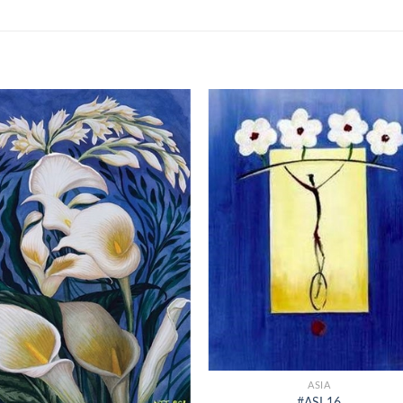
+
ASIA
#ASI 16