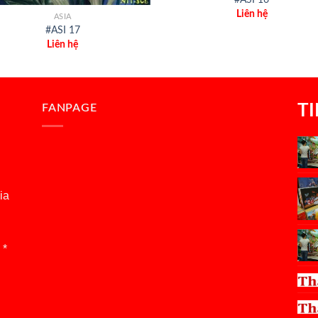
Liên hệ
ASIA
#ASI 17
Liên hệ
T
FANPAGE
ia
 *