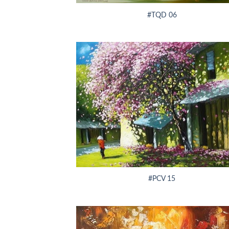
#TQD 06
+
#PCV 15