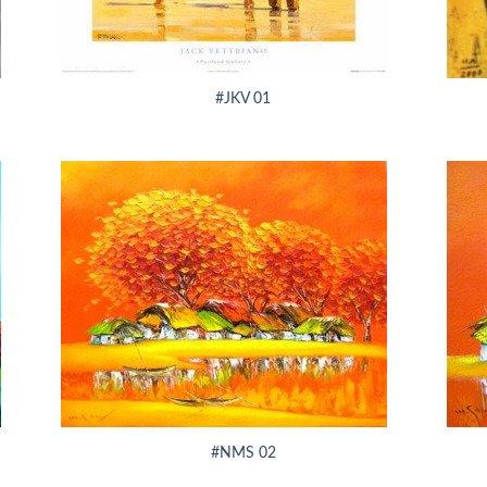
+
+
#JKV 01
+
+
#NMS 02