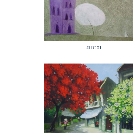
+
#LTC 01
+