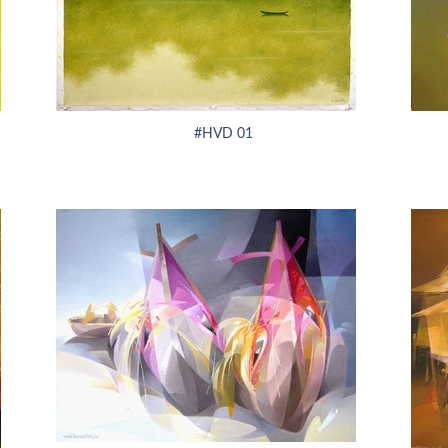
+
+
#HVD 01
+
+