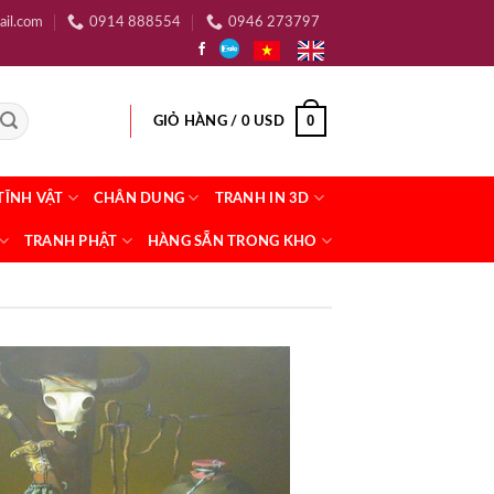
ail.com
0914 888554
0946 273797
0
GIỎ HÀNG /
0
USD
TĨNH VẬT
CHÂN DUNG
TRANH IN 3D
TRANH PHẬT
HÀNG SẴN TRONG KHO