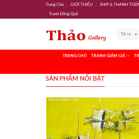
Trang Chủ
GIỚI THIỆU
SHIP & THANH TOÁ
Tranh Đồng Quê
TRANG CHỦ
TRANH GIẢM GIÁ
T
SẢN PHẨM NỔI BẬT