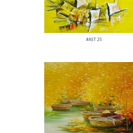
+
#AST 25
+