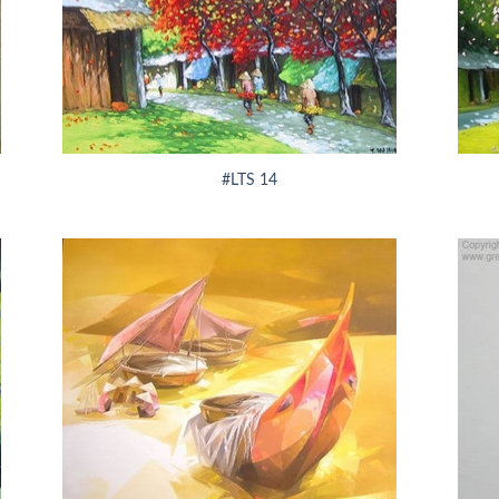
+
+
#LTS 14
+
+