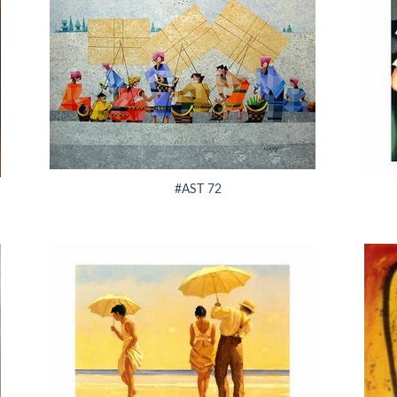
+
+
#AST 72