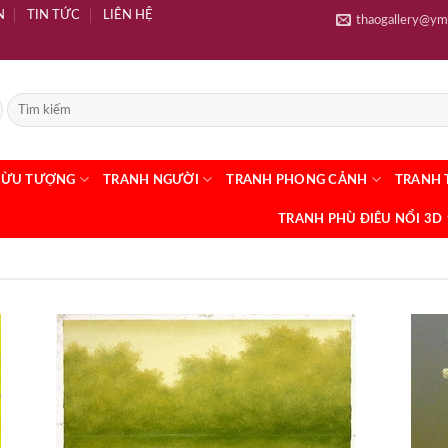
N
TIN TỨC
LIÊN HỆ
thaogallery@ym
RỪU TƯỢNG
TRANH NGƯỜI
TRANH PHONG CẢNH
TRANH 
TRANH PHÙ ĐIÊU NỔI 3D