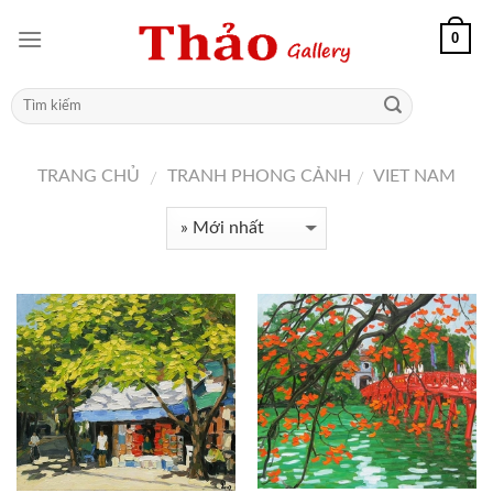
0
TRANG CHỦ
TRANH PHONG CẢNH
VIET NAM
/
/