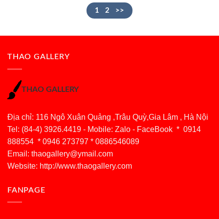
1
2
>>
THAO GALLERY
THAO GALLERY
Địa chỉ: 116 Ngô Xuân Quảng ,Trâu Quỳ,Gia Lâm , Hà Nội
Tel: (84-4) 3926.4419 - Mobile: Zalo - FaceBook * 0914
888554 * 0946 273797 * 0886546089
Email:
thaogallery@ymail.com
Website: http://www.thaogallery.com
FANPAGE