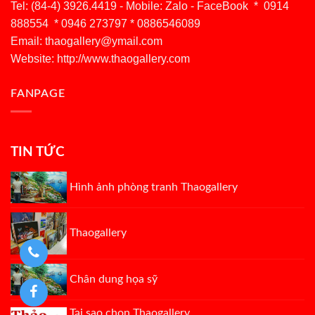
Tel: (84-4) 3926.4419 - Mobile: Zalo - FaceBook * 0914
888554 * 0946 273797 * 0886546089
Email:
thaogallery@ymail.com
Website: http://www.thaogallery.com
FANPAGE
TIN TỨC
Hình ảnh phòng tranh Thaogallery
Thaogallery
Chân dung họa sỹ
Tại sao chọn Thaogallery