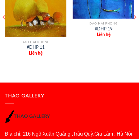
DAO HAI PHONG
#DHP 19
Liên hệ
DAO HAI PHONG
#DHP 11
Liên hệ
THAO GALLERY
THAO GALLERY
Địa chỉ: 116 Ngô Xuân Quảng ,Trâu Quỳ,Gia Lâm , Hà Nội