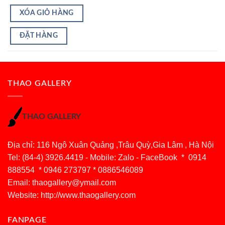
XÓA GIỎ HÀNG
ĐẶT HÀNG
THAO GALLERY
THAO GALLERY
Địa chỉ: 116 Ngô Xuân Quảng ,Trâu Quỳ,Gia Lâm , Hà Nội
Tel: (84-4) 3926.4419 - Mobile: Zalo - FaceBook * 0914
888554 * 0946 273797 * 0886546089
Email:
thaogallery@ymail.com
Website: http://www.thaogallery.com
FANPAGE