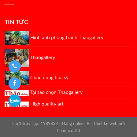
TIN TỨC
Hình ảnh phòng tranh Thaogallery
Thaogallery
Chân dung họa sỹ
Tại sao chọn Thaogallery
High quality art
Lượt truy cập: 1989833 - Đang online: 8 -
Thiết kế web bởi
haanhco.,ltd