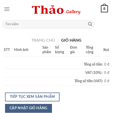
0
TRANG CHỦ
GIỎ HÀNG
/
Sản
Số
Đơn
Tổng
STT
Hình ảnh
Xoá
phẩm
lượng
giá
cộng
Tổng số tiền:
0 đ
VAT (10%) :
0 đ
Tổng số tiền (VAT):
0 đ
TIẾP TỤC XEM SẢN PHẨM