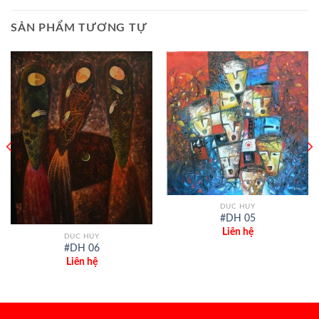
SẢN PHẨM TƯƠNG TỰ
DUC HUY
#DH 05
Liên hệ
DUC HUY
#DH 06
Liên hệ