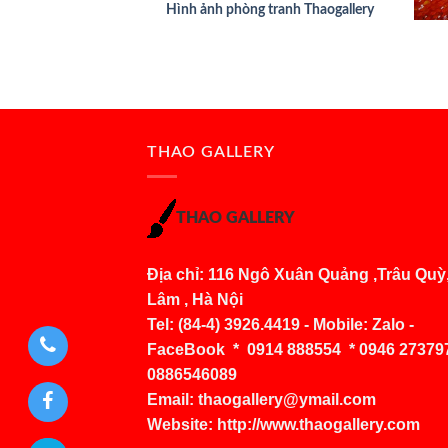
+
Hình ảnh phòng tranh Thaogallery
THAO GALLERY
THAO GALLERY
Địa chỉ: 116 Ngô Xuân Quảng ,Trâu Quỳ
Lâm , Hà Nội
Tel: (84-4) 3926.4419 - Mobile: Zalo -
FaceBook * 0914 888554 * 0946 273797
0886546089
Email:
thaogallery@ymail.com
Website: http://www.thaogallery.com