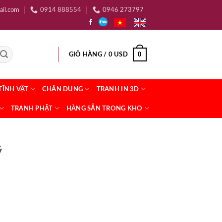
ail.com
0914 888554
0946 273797
0
GIỎ HÀNG /
0
USD
TĨNH VẬT
CHÂN DUNG
TRANH IN 3D
TRANH PHẬT
HÀNG SẴN TRONG KHO
ỹ