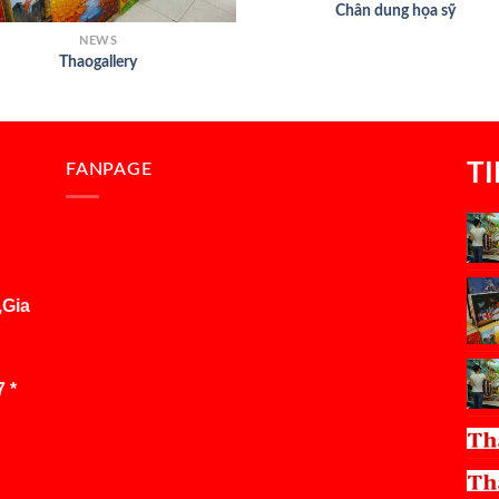
Chân dung họa sỹ
NEWS
Thaogallery
T
FANPAGE
,Gia
 *