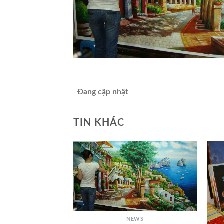
Đang cập nhật
TIN KHÁC
EWS
ality art
+
NEWS