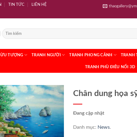
N
TIN TỨC
LIÊN HỆ
thaogallery@ym
RỪU TƯỢNG
TRANH NGƯỜI
TRANH PHONG CẢNH
TRANH 
TRANH PHÙ ĐIÊU NỔI 3D
Chân dung họa s
Đang cập nhật
Danh mục:
News
.