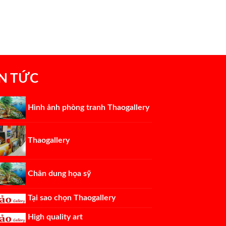
IN TỨC
Hình ảnh phòng tranh Thaogallery
Thaogallery
Chân dung họa sỹ
Tại sao chọn Thaogallery
High quality art