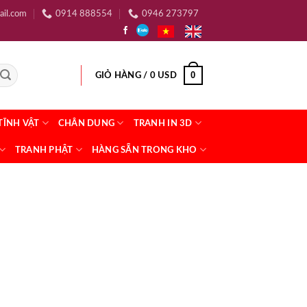
ail.com
0914 888554
0946 273797
0
GIỎ HÀNG /
0
USD
TĨNH VẬT
CHÂN DUNG
TRANH IN 3D
TRANH PHẬT
HÀNG SẴN TRONG KHO