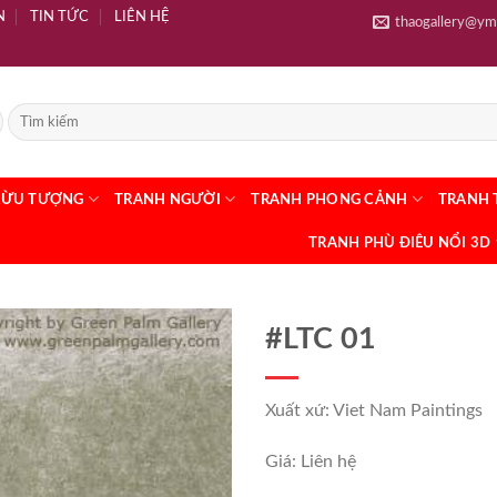
N
TIN TỨC
LIÊN HỆ
thaogallery@ym
RỪU TƯỢNG
TRANH NGƯỜI
TRANH PHONG CẢNH
TRANH 
TRANH PHÙ ĐIÊU NỔI 3D
#LTC 01
Xuất xứ: Viet Nam Paintings
Giá: Liên hệ