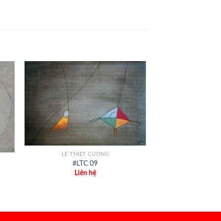
+
LE THIET CUONG
#LTC 09
Liên hệ