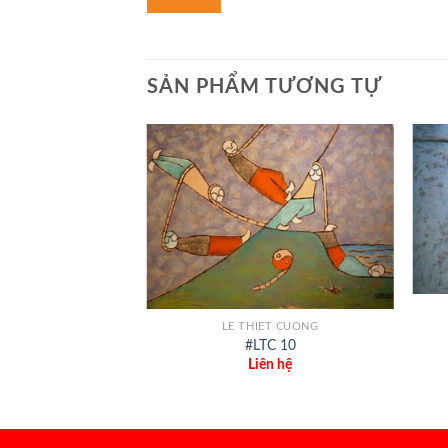
SẢN PHẨM TƯƠNG TỰ
+
+
LE THIET CUONG
ET CUONG
#LTC 10
TC 02
Liên hệ
ên hệ