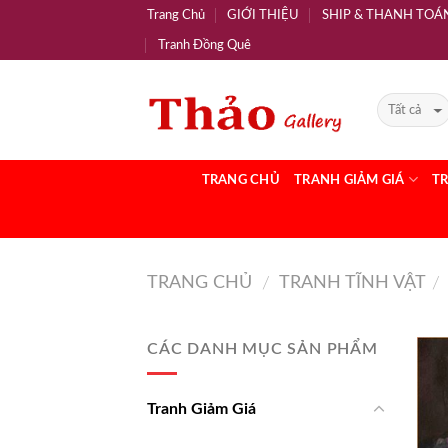
Trang Chủ
GIỚI THIỆU
SHIP & THANH TOÁ
Tranh Đồng Quê
TRANG CHỦ
TRANH GIẢM GIÁ
T
TRANG CHỦ
TRANH TĨNH VẬT
/
/
CÁC DANH MỤC SẢN PHẨM
Tranh Giảm Giá