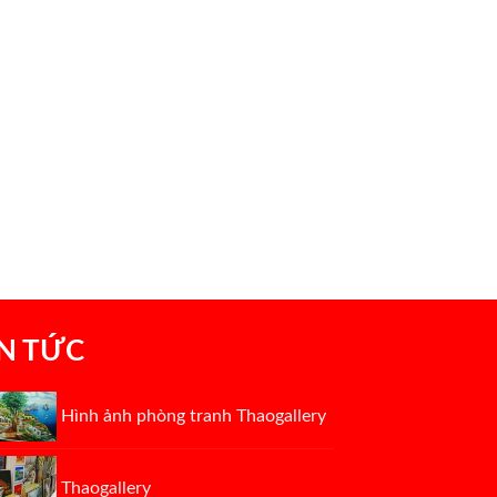
IN TỨC
Hình ảnh phòng tranh Thaogallery
Thaogallery