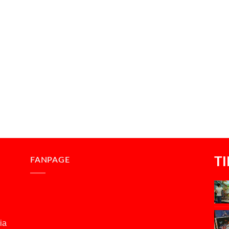
T
FANPAGE
ia