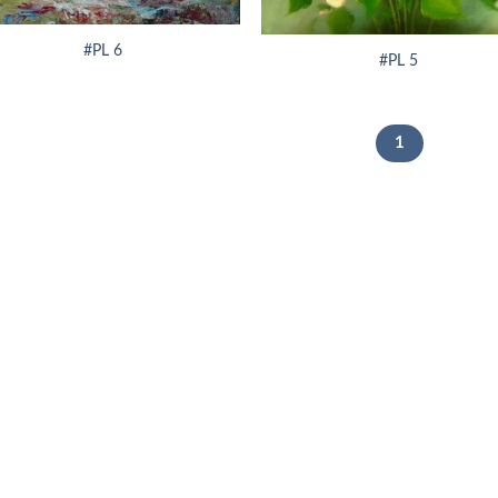
+
#PL 6
#PL 5
1