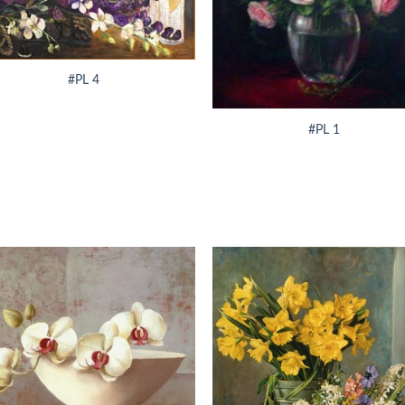
#PL 4
+
#PL 1