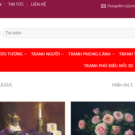
N
TIN TỨC
LIÊN HỆ
thaogallery@ym
RỪU TƯỢNG
TRANH NGƯỜI
TRANH PHONG CẢNH
TRANH 
TRANH PHÙ ĐIÊU NỔI 3D
ASIA
Hiển thị 1 