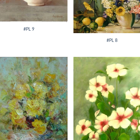
+
#PL 9
#PL 8