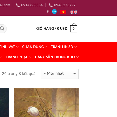
ail.com
0914 888554
0946 273797
0
GIỎ HÀNG /
0
USD
TĨNH VẬT
CHÂN DUNG
TRANH IN 3D
TRANH PHẬT
HÀNG SẴN TRONG KHO
- 24 trong 8 kết quả