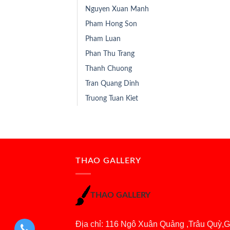
Nguyen Xuan Manh
Pham Hong Son
Pham Luan
Phan Thu Trang
Thanh Chuong
Tran Quang Dinh
Truong Tuan Kiet
THAO GALLERY
THAO GALLERY
Địa chỉ: 116 Ngô Xuân Quảng ,Trâu Quỳ,G