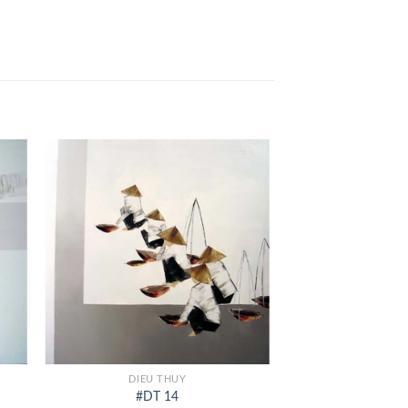
+
DIEU THUY
#DT 14