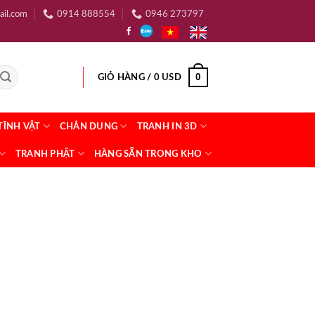
ail.com
0914 888554
0946 273797
0
GIỎ HÀNG /
0
USD
TĨNH VẬT
CHÂN DUNG
TRANH IN 3D
TRANH PHẬT
HÀNG SẴN TRONG KHO