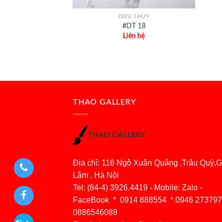
DIEU THUY
#DT 18
Liên hệ
THAO GALLERY
THAO GALLERY
Địa chỉ: 116 Ngô Xuân Quảng ,Trâu Quỳ,G
Lâm , Hà Nội
Tel: (84-4) 3926.4419 - Mobile: Zalo -
FaceBook * 0914 888554 * 0946 273797
0886546089