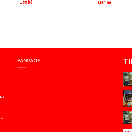
Liên hệ
Liên hệ
T
FANPAGE
ia
 *