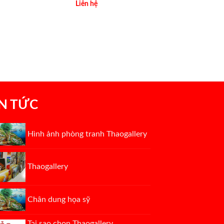
Liên hệ
IN TỨC
Hình ảnh phòng tranh Thaogallery
Thaogallery
Chân dung họa sỹ
Tại sao chọn Thaogallery