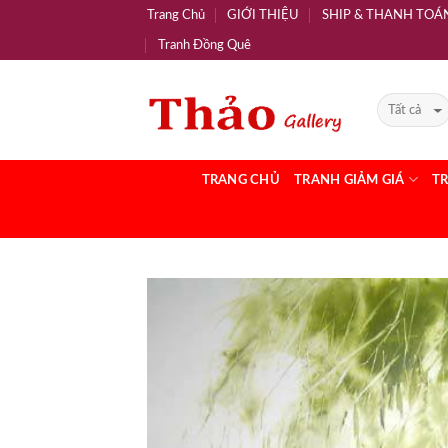
Trang Chủ
GIỚI THIỆU
SHIP & THANH TOÁ
Tranh Đồng Quê
TRANG CHỦ
TRANH GIẢM GIÁ
T