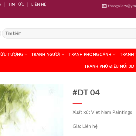
N
TIN TỨC
LIÊN HỆ
thaogallery@ym
RỪU TƯỢNG
TRANH NGƯỜI
TRANH PHONG CẢNH
TRANH 
TRANH PHÙ ĐIÊU NỔI 3D
#DT 04
Xuất xứ: Viet Nam Paintings
Giá: Liên hệ