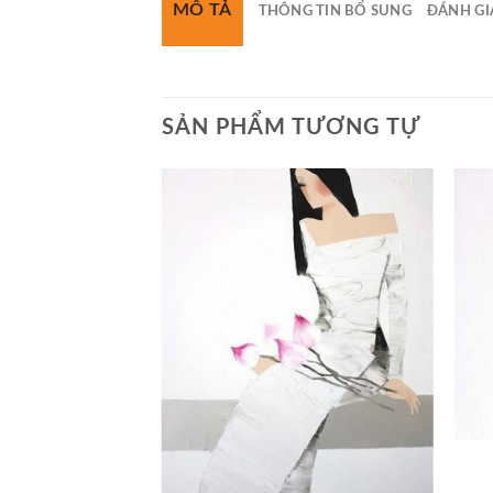
MÔ TẢ
THÔNG TIN BỔ SUNG
ĐÁNH GIÁ
SẢN PHẨM TƯƠNG TỰ
U THUY
T 03
ên hệ
+
+