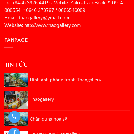
Tel: (84-4) 3926.4419 - Mobile: Zalo - FaceBook * 0914
888554 * 0946 273797 * 0886546089
Email:
thaogallery@ymail.com
Website: http://www.thaogallery.com
FANPAGE
TIN TỨC
Hình ảnh phòng tranh Thaogallery
Thaogallery
Chân dung họa sỹ
Tại sao chọn Thaogallery