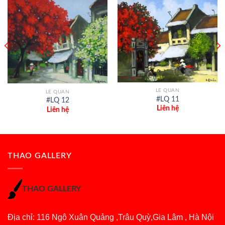
LE QUAN
LE QUAN
#LQ 11
#LQ 12
Liên hệ
Liên hệ
THAO GALLERY
THAO GALLERY
Địa chỉ: 116 Ngô Xuân Quảng ,Trâu Quỳ,Gia Lâm , Hà Nội