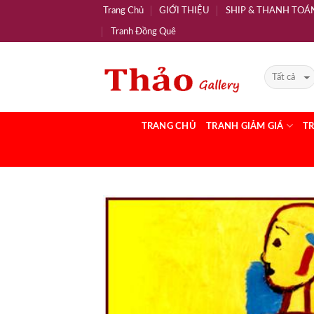
Trang Chủ
GIỚI THIỆU
SHIP & THANH TOÁ
Tranh Đồng Quê
TRANG CHỦ
TRANH GIẢM GIÁ
T