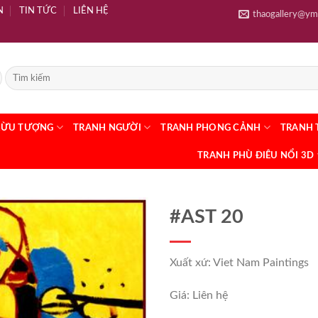
N
TIN TỨC
LIÊN HỆ
thaogallery@ym
RỪU TƯỢNG
TRANH NGƯỜI
TRANH PHONG CẢNH
TRANH 
TRANH PHÙ ĐIÊU NỔI 3D
#AST 20
Xuất xứ: Viet Nam Paintings
Giá: Liên hệ