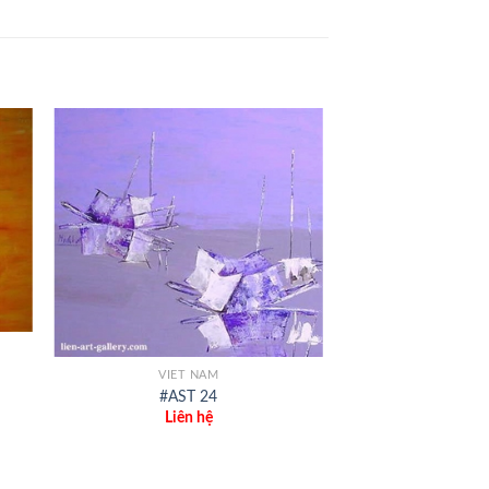
+
VIET NAM
#AST 24
Liên hệ