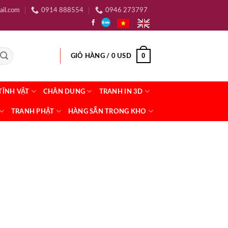
ail.com
0914 888554
0946 273797
0
GIỎ HÀNG /
0
USD
TĨNH VẬT
CHÂN DUNG
TRANH IN 3D
TRANH PHẬT
HÀNG SẴN TRONG KHO