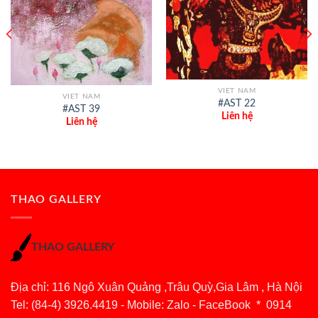
VIET NAM
VIET NAM
#AST 22
#AST 39
Liên hệ
Liên hệ
THAO GALLERY
THAO GALLERY
Địa chỉ: 116 Ngô Xuân Quảng ,Trâu Quỳ,Gia Lâm , Hà Nội
Tel: (84-4) 3926.4419 - Mobile: Zalo - FaceBook * 0914