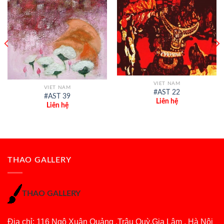
VIET NAM
VIET NAM
#AST 22
#AST 39
Liên hệ
Liên hệ
THAO GALLERY
THAO GALLERY
Địa chỉ: 116 Ngô Xuân Quảng ,Trâu Quỳ,Gia Lâm , Hà Nội