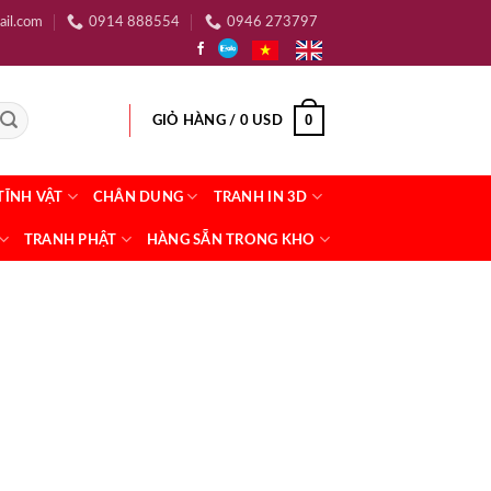
ail.com
0914 888554
0946 273797
0
GIỎ HÀNG /
0
USD
TĨNH VẬT
CHÂN DUNG
TRANH IN 3D
TRANH PHẬT
HÀNG SẴN TRONG KHO