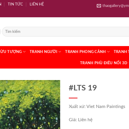
N
TIN TỨC
LIÊN HỆ
thaogallery@ym
RỪU TƯỢNG
TRANH NGƯỜI
TRANH PHONG CẢNH
TRANH 
TRANH PHÙ ĐIÊU NỔI 3D
#LTS 19
Xuất xứ: Viet Nam Paintings
Giá: Liên hệ