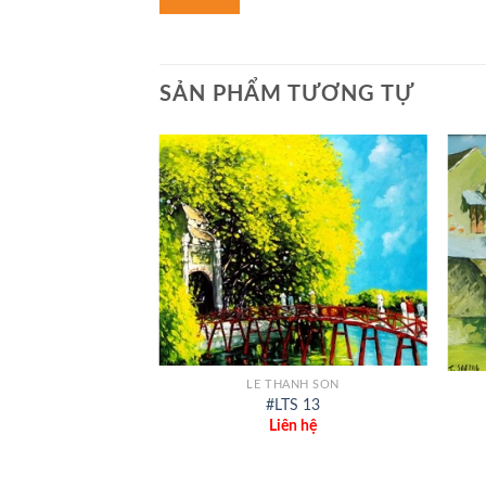
SẢN PHẨM TƯƠNG TỰ
+
+
LE THANH SON
ANH SON
#LTS 13
TS 10
Liên hệ
ên hệ