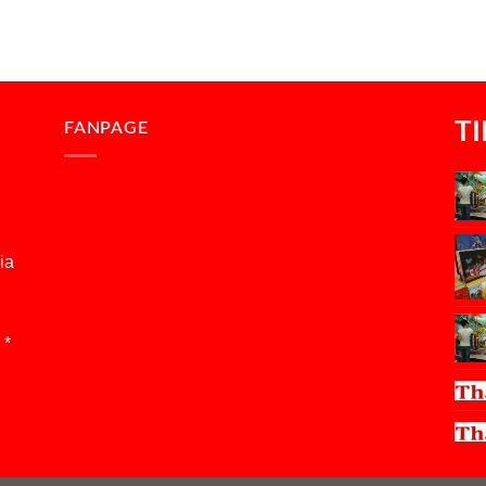
T
FANPAGE
ia
 *