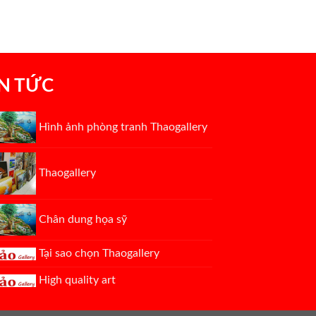
IN TỨC
Hình ảnh phòng tranh Thaogallery
Thaogallery
Chân dung họa sỹ
Tại sao chọn Thaogallery
High quality art