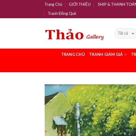
Trang Chủ
GIỚI THIỆU
SHIP & THANH TOÁ
Tranh Đồng Quê
TRANG CHỦ
TRANH GIẢM GIÁ
T